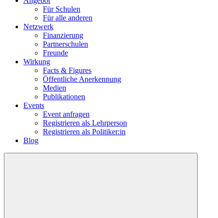
Angebot
Für Schulen
Für alle anderen
Netzwerk
Finanzierung
Partnerschulen
Freunde
Wirkung
Facts & Figures
Öffentliche Anerkennung
Medien
Publikationen
Events
Event anfragen
Registrieren als Lehrperson
Registrieren als Politiker:in
Blog