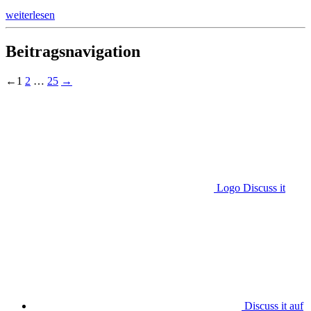
weiterlesen
Beitragsnavigation
←
1
2
…
25
→
Logo Discuss it
Discuss it auf