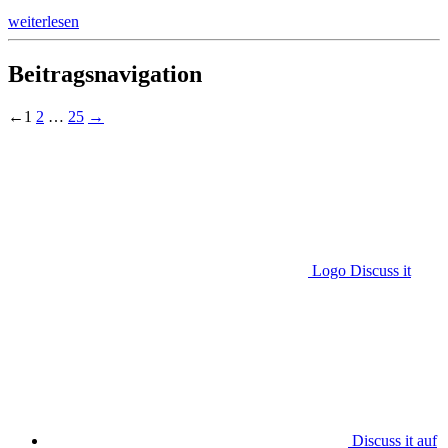
weiterlesen
Beitragsnavigation
←
1
2
…
25
→
Logo Discuss it
Discuss it auf