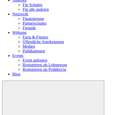
Angebot
Für Schulen
Für alle anderen
Netzwerk
Finanzierung
Partnerschulen
Freunde
Wirkung
Facts & Figures
Öffentliche Anerkennung
Medien
Publikationen
Events
Event anfragen
Registrieren als Lehrperson
Registrieren als Politiker:in
Blog