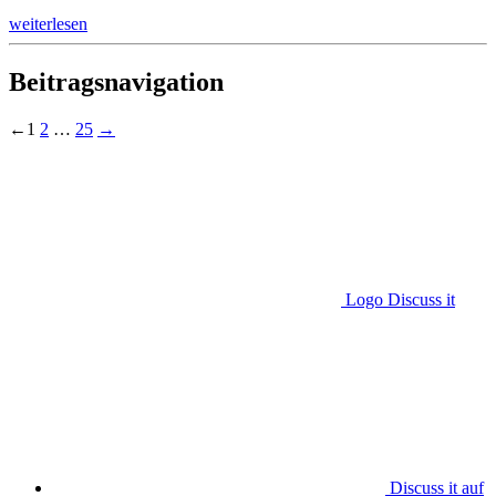
weiterlesen
Beitragsnavigation
←
1
2
…
25
→
Logo Discuss it
Discuss it auf