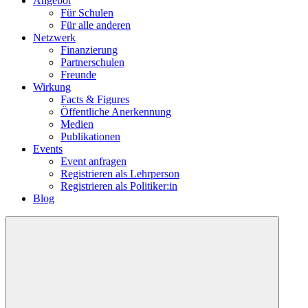
Angebot
Für Schulen
Für alle anderen
Netzwerk
Finanzierung
Partnerschulen
Freunde
Wirkung
Facts & Figures
Öffentliche Anerkennung
Medien
Publikationen
Events
Event anfragen
Registrieren als Lehrperson
Registrieren als Politiker:in
Blog