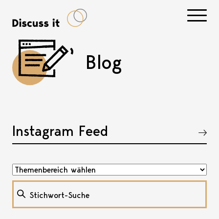
Navigati
Blog
Instagram Feed
Akkordeon öffnen, bzw. schliessen