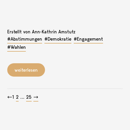
Erstellt von Ann-Kathrin Amstutz
#Abstimmungen
#Demokratie
#Engagement
#Wahlen
weiterlesen
Beitragsnavigation
←
1
2
…
25
→