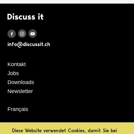
Logo Discuss it
Discuss it auf Instagram
Discuss it auf Youtube
Discuss it auf Facebook
info@discussit.ch
Metanavigation
Kontakt
Jobs
Downloads
Newsletter
Français
informiert.
Diese Website verwendet Cookies, damit Sie bei