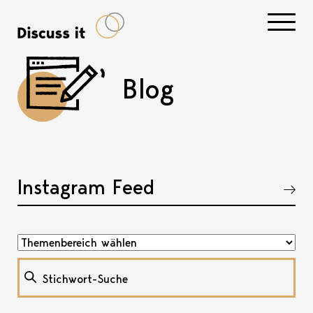
Navigati
Blog
Instagram Feed
Akkordeon öffnen, bzw. schliessen