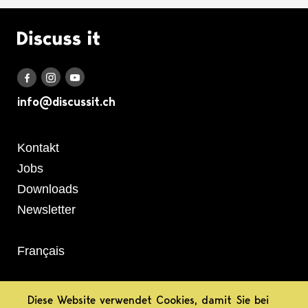
Logo Discuss it
Discuss it auf Instagram
Discuss it auf Youtube
Discuss it auf Facebook
info@discussit.ch
Metanavigation
Kontakt
Jobs
Downloads
Newsletter
Français
informiert.
Diese Website verwendet Cookies, damit Sie bei