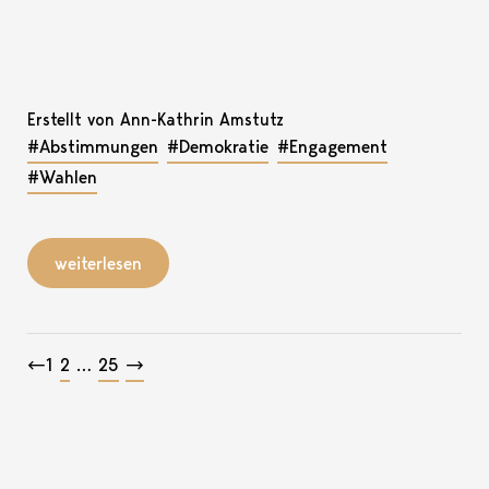
Erstellt von Ann-Kathrin Amstutz
#Abstimmungen
#Demokratie
#Engagement
#Wahlen
weiterlesen
Beitragsnavigation
←
1
2
…
25
→