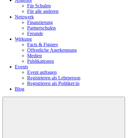
Angebot
Für Schulen
Für alle anderen
Netzwerk
Finanzierung
Partnerschulen
Freunde
Wirkung
Facts & Figures
Öffentliche Anerkennung
Medien
Publikationen
Events
Event anfragen
Registrieren als Lehrperson
Registrieren als Politiker:in
Blog