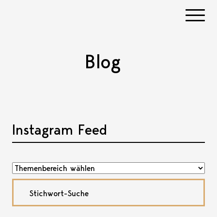
Navigati
Blog
Instagram Feed
Akkordeon öffnen, bzw. schliessen