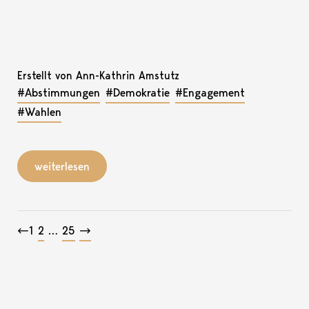
Erstellt von Ann-Kathrin Amstutz
#Abstimmungen
#Demokratie
#Engagement
#Wahlen
weiterlesen
Beitragsnavigation
←
1
2
…
25
→