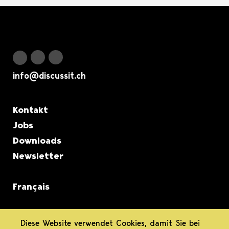
Logo Discuss it
Discuss it auf Instagram
Discuss it auf Youtube
Discuss it auf Facebook
info@discussit.ch
Metanavigation
Kontakt
Jobs
Downloads
Newsletter
Français
informiert.
Diese Website verwendet Cookies, damit Sie bei